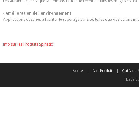
restaurant etc, ainsi que la démonstration de recettes dans les magasins d’al
•
Amélioration de l’environnement
Applications destinés à faciliter le repérage sur site, telles que des écrans int
Info sur les Produits Spinetix
Accueil
Nos Produits
Qui Nous
Develo