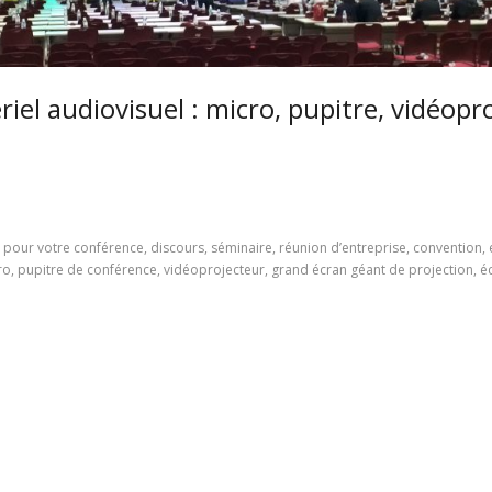
iel audiovisuel : micro, pupitre, vidéopr
pour votre conférence, discours, séminaire, réunion d’entreprise, convention, 
ro, pupitre de conférence, vidéoprojecteur, grand écran géant de projection, éc