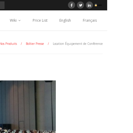
Wiki
Price List
English
Français
Nos Produits
/
Boîtier Presse
/
Location Équipement de Conférence